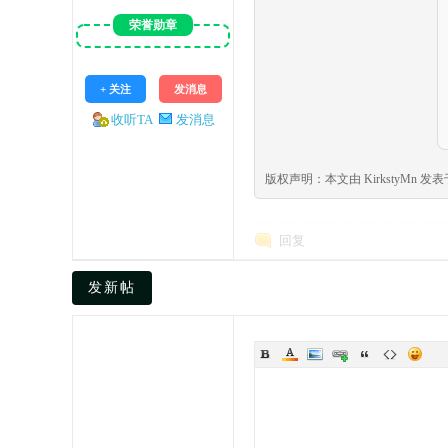
荣誉勋章
+ 关注
发消息
媒
收听TA
发消息
版权声明：本文由 KirkstyMn 发表于 2026
回复
发新帖