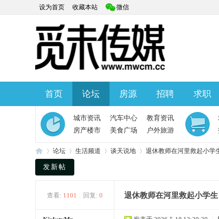
设为首页
收藏本站
微信
首页
论坛
房源
招聘
求职
快捷导航
城市资讯
汽车中心
教育资讯
房产楼市
美食广场
户外旅游
论坛
生活频道
谈天说地
退休教师在河里救起小学生
发新帖
觅
»
›
›
›
退休教师在河里救起小学生，
查看:
1101
|
回复:
0