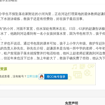
显示全部楼层
名小学生不慎坠落在家附近的小河沟里，正在河边打理菜地的退休教师赵谦
么下水游泳锻炼，救孩子还是有些费劲，好在孩子最后没事。
沟”的小河，河面不算宽，但水深处有两米左右。15日，63岁的赵谦告诉
落水了，他跑到河边看到有一名小女孩掉落水里，因为书包有浮力，孩子
岸。
上了岸也不说话。通过书包里的课本可知，孩子上小学六年级。救护车赶
地的负责人孙先生。孙先生介绍，赵谦原本是当地一所中学的老师，今年
户，租户发现孩子落水就报警并打电话给他，他叫上赵老师赶紧跑到河边
泳，但近年来也没下过水，加上年龄大了，救孩子确实费了些劲，他认为
×
资源
载或查看，没有账号？
立即注册
免责声明