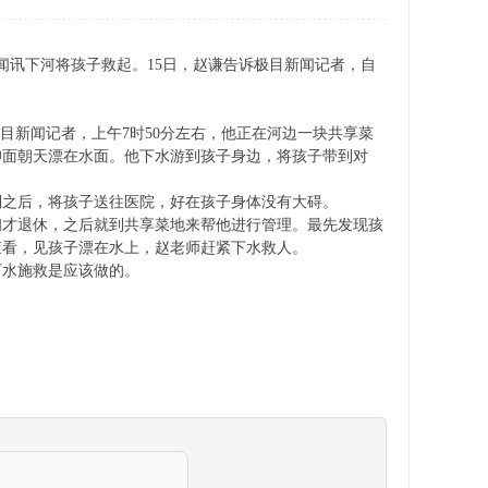
闻讯下河将孩子救起。15日，赵谦告诉极目新闻记者，自
极目新闻记者，上午7时50分左右，他正在河边一块共享菜
仰面朝天漂在水面。他下水游到孩子身边，将孩子带到对
到之后，将孩子送往医院，好在孩子身体没有大碍。
初才退休，之后就到共享菜地来帮他进行管理。最先发现孩
查看，见孩子漂在水上，赵老师赶紧下水救人。
下水施救是应该做的。