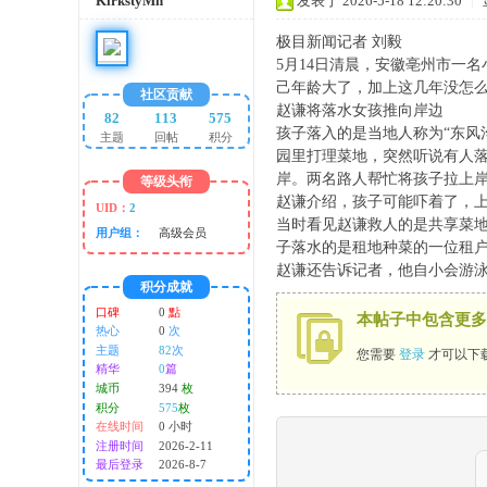
KirkstyMn
发表于 2026-5-18 12:20:30
|
极目新闻记者 刘毅
5月14日清晨，安徽亳州市一
己年龄大了，加上这几年没怎
社区贡献
赵谦将落水女孩推向岸边
82
113
575
孩子落入的是当地人称为“东风
主题
回帖
积分
园里打理菜地，突然听说有人
未
岸。两名路人帮忙将孩子拉上
等级头衔
赵谦介绍，孩子可能吓着了，
UID：
2
当时看见赵谦救人的是共享菜
用户组：
高级会员
子落水的是租地种菜的一位租
赵谦还告诉记者，他自小会游
积分成就
口碑
0
點
本帖子中包含更多
热心
0
次
主题
82
次
您需要
登录
才可以下
精华
0
篇
传
城币
394
枚
积分
575
枚
在线时间
0 小时
注册时间
2026-2-11
最后登录
2026-8-7