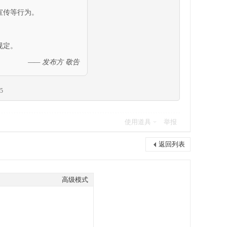
宣传等行为。
规定。
—— 发布方 敬告
5
使用道具
举报
返回列表
高级模式